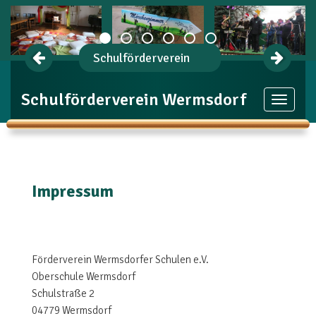
Schulförderverein
Schulförderverein Wermsdorf
Toggle
navigat
Impressum
Förderverein Wermsdorfer Schulen e.V.
Oberschule Wermsdorf
Schulstraße 2
04779 Wermsdorf